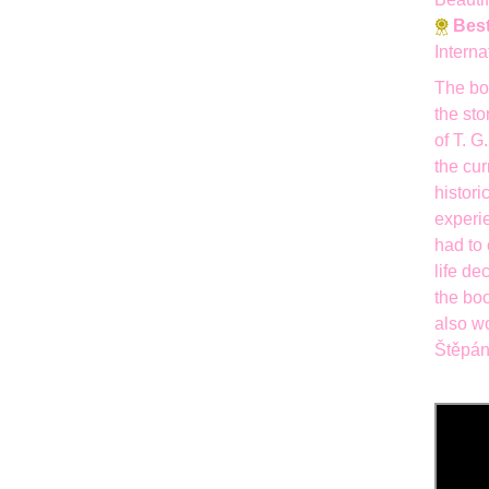
Best
Intern
The b
the st
of T. G
the cur
histori
experie
had to 
life de
the bo
also w
Štěpán