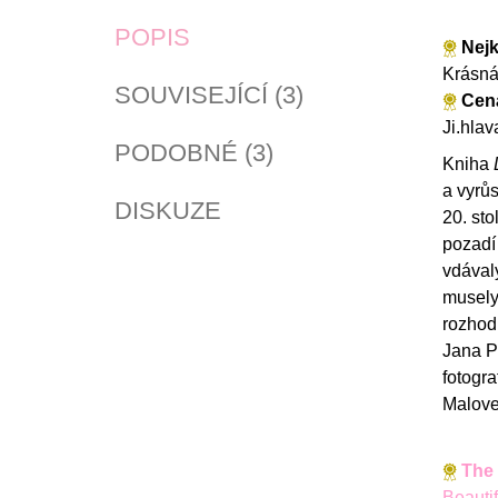
POPIS
Nejk
Krásná 
SOUVISEJÍCÍ (3)
Cena
Ji.hlav
PODOBNÉ (3)
Kniha
a vyrůs
DISKUZE
20. sto
pozadí 
vdávaly
musely 
rozhodn
Jana P
fotogra
Malove
The 
Beautif