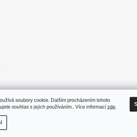
,
oužívá soubory cookie. Dalším procházením tohoto
S
jete souhlas s jejich používáním.. Více informací
zde
.
nakladatelství wo-men
Aféra s knihou
í