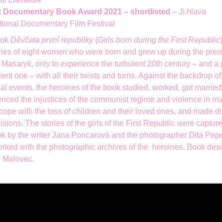
 Documentary Book Award 2021 – shortlisted
–
Ji.hlava
ational Documentary Film Festival
ook
Děvčata první republiky
(
Girls born during the First Republic
ories of eight women who were born and grew up during the pre
. Masaryk, only to experience the turbulent 20th century – and a p
rent one – with all their twists and turns. Against the backdrop of
cal events, the heroines of the book studied, worked, got married
nced the injustices of the communist regime and violence in ma
cope with the loss of children and their loved ones, and made dif
cisions. The stories of the girls of the First Republic were capture
ok by the writer Jana Poncarová and the photographer Dita Pep
orked with the photographic archives of the heroines. Book des
 Malovec.