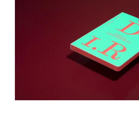
HOMFRAY, MICHAELA KARÁSEK
PEPE
ČEJKOVÁ
698 Kč
890 Kč