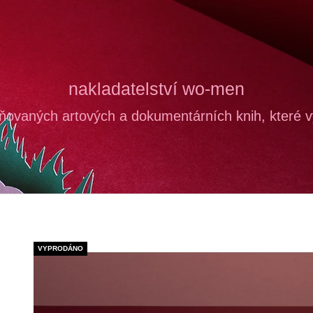
CO POTŘEBUJETE NAJÍT?
nakladatelství wo-men
ňovaných artových a dokumentárních knih, které vy
HLEDAT
DOPORUČUJEME
VYPRODÁNO
PROČ JSME TAK NAŠTVANÉ?
ŠÁRKA
INTIMITA
BARBO