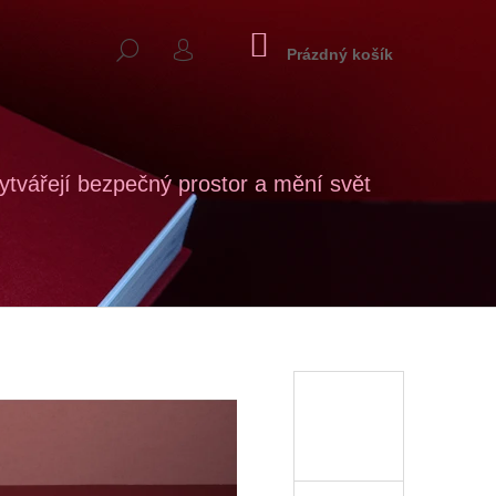
NÁKUPNÍ
HLEDAT
KOŠÍK
Prázdný košík
PŘIHLÁŠENÍ
tvářejí bezpečný prostor a mění svět
Následující
RA BARONOVÁ, DITA