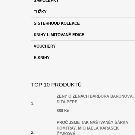
SAMOLEPKY
E
A
G
T
TUŽKY
O
Í
R
SISTERHOOD KOLEKCE
I
E
KNIHY LIMITOVANÉ EDICE
VOUCHERY
E-KNIHY
TOP 10 PRODUKTŮ
ŽENY O ŽENÁCH
BARBORA BARONOVÁ,
DITA PEPE
880 Kč
PROČ JSME TAK NAŠTVANÉ?
ŠÁRKA
HOMFRAY, MICHAELA KARÁSEK
ČEJKOVÁ