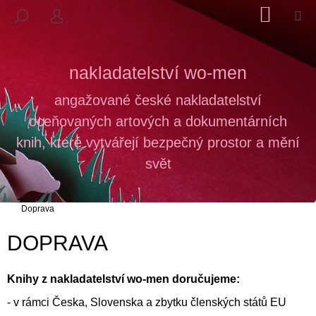
K
Přejít
NÁKUP
M
HLEDAT
na
KOŠÍK
PŘIHLÁŠENÍ
O
ZPĚT
ZPĚT
obsah
Š
Í
nakladatelství wo-men
C
K
O
angažované české nakladatelství
P
oceňovaných artových a dokumentárních
O
knih, které vytvářejí bezpečný prostor a mění
T
svět
Ř
E
B
Domů
Doprava
U
DOPRAVA
J
E
T
Knihy z nakladatelství wo-men doručujeme:
E
- v rámci Česka, Slovenska a zbytku členských států EU
N