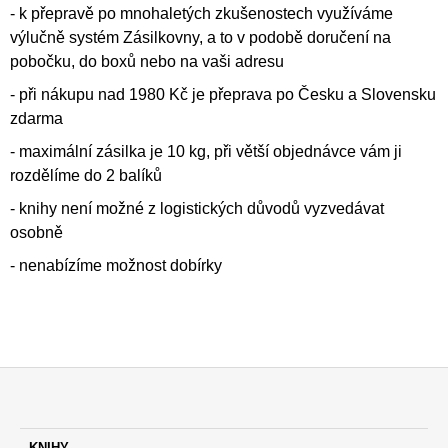
- k přepravě po mnohaletých zkušenostech využíváme
A
výlučně systém Zásilkovny, a to v podobě doručení na
J
pobočku, do boxů nebo na vaši adresu
Í
- při nákupu nad 1980 Kč je přeprava po Česku a Slovensku
T
zdarma
?
- maximální zásilka je 10 kg, při větší objednávce vám ji
rozdělíme do 2 balíků
- knihy není možné z logistických důvodů vyzvedávat
HLEDAT
osobně
- nenabízíme možnost dobírky
D
O
P
O
R
U
Z
Č
K
Á
U
KNIHY