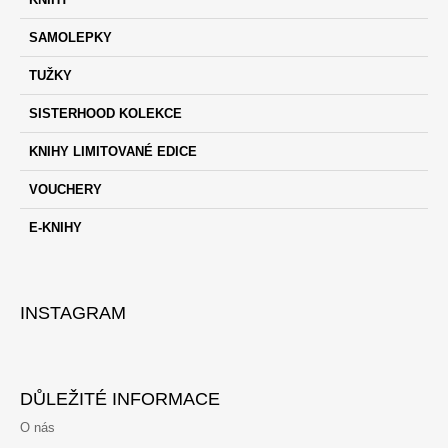
A
J
P
T
E
SAMOLEPKY
E
A
M
G
T
E
TUŽKY
O
Í
R
SISTERHOOD KOLEKCE
PROČ
I
JSME
E
KNIHY LIMITOVANÉ EDICE
TAK
NAŠTVANÉ?
ŠÁRKA
VOUCHERY
HOMFRAY,
MICHAELA
E-KNIHY
KARÁSEK
ČEJKOVÁ
890
Kč
INSTAGRAM
DŮLEŽITÉ INFORMACE
O nás