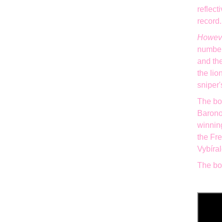
reflect
record.
Howeve
number 
and th
the lio
sniper'
The boo
Baron
winnin
the Fre
Vybíra
The bo