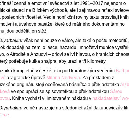
přináší cenná a emotivní svědectví z let 1991–2017 nejenom o
tické situaci na Blízkém východě, ale i zajímavou reflexi světo
 posledních třicet let. Vedle nonfikční roviny textu prosvítají kni
emotivní a úvahové pasáže, které od reálného dokumentárního
 jdou oddělit jen stěží.
Diyarbakiru
však není pouze o válce, ale také o počtu meteoritů,
rok dopadají na zem, o lásce, hazardu i množství munice vystře
o, o Afroditě a Anzuovi – orlovi se lví hlavou, o hranicích chaos
terý potřebuje kulka snajpra, aby urazila tři kilometry.
vzniká kompletně v české režii pod kurátorským vedením
Barbo
ové
a v grafické úpravě
Milana Nedvěda
. Za překladem z
uzského originálu stojí oceňovaná básnířka a překladatelka
Alžb
ková
ve spolupráci se spisovatelkou a překladatelkou
Sárou
lovou
. Kniha vychází v limitovaném nákladu v
nakladatelství w
Diyarbakiru
volně navazuje na středometrážní Jakubowiczův fi
 Time
.