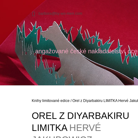
K
Přejít
na
O
ZPĚT
ZPĚT
barbora@by-wo-men.com
obsah
DO
DO
Š
OBCHODU
OBCHODU
Í
K
angažované české nakladatelství oce
Domů
Knihy limitované edice
/
Orel z Diyarbakiru LIMITKA
Hervé Jaku
OREL Z DIYARBAKIRU
LIMITKA
HERVÉ
ŽENY O ŽENÁCH
BARBORA