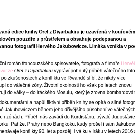
vaná edice knihy Orel z Diyarbakiru je uzavřená v kouřové
klovém pouzdře s průstřelem a obsahuje podepsanou a
vanou fotografii Hervého Jakubowicze. Limitka vznikla v po
ční román francouzského spisovatele, fotografa a filmaře
Hervé
owicze
Orel z Diyarbakiru
vypráví pohnutý příběh válečného foto
i po zkušenostech z konfliktu ve Rwandě slíbí, že nikdy více
pí do válečné zóny. Životní okolnosti ho však po letech znovu
jí do války ­­– do iráckého Mosulu, který je zrovna bombardová
okumentární a napůl fiktivní příběh knihy se opírá o silné fotogr
né Jakubowiczem během jeho dřívějšího působení ve válečných
ch zónách. Příběh nás zavádí do Kurdistánu, bývalé Jugoslávie,
rku, Paříže, Prahy nebo Bangkoku, kudy prošel i sám Jakubow
návaje konflikty 90. let a později i válku v Iráku v letech 2016