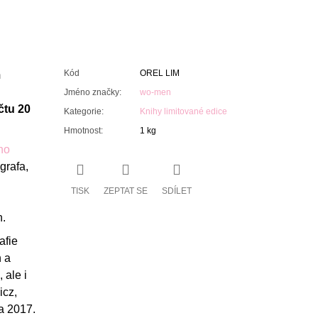
Kód
OREL LIM
m
Jméno značky
:
wo-men
čtu 20
Kategorie
:
Knihy limitované edice
Hmotnost
:
1 kg
ho
grafa,
TISK
ZEPTAT SE
SDÍLET
n.
afie
 a
 ale i
icz,
 a 2017.