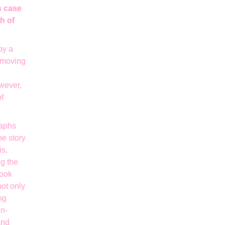
s case
h of
by a
e moving
wever,
of
raphs
he story
is,
g the
book
ot only
ng
on-
and