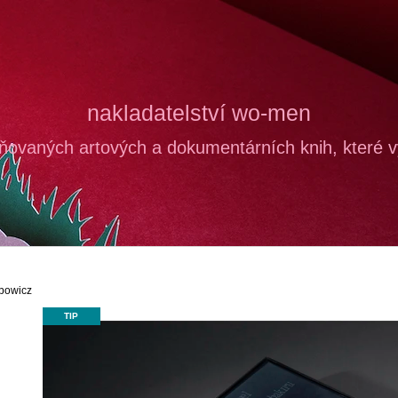
CO POTŘEBUJETE NAJÍT?
nakladatelství wo-men
ňovaných artových a dokumentárních knih, které vy
HLEDAT
DOPORUČUJEME
bowicz
TIP
PROČ JSME TAK NAŠTVANÉ?
ŠÁRKA
INTIMITA
BARBO