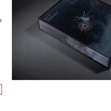
HOMFRAY, MICHAELA KARÁSEK
PEPE
ČEJKOVÁ
698 Kč
890 Kč
g