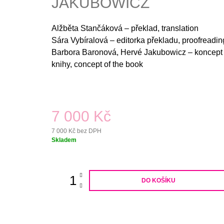
JAKUBOWICZ
BARONOVÁ, DITA PEPE
880 Kč
Alžběta Stančáková – překlad, translation
Sára Vybíralová – editorka překladu, proofreadin
Barbora Baronová, Hervé Jakubowicz – koncept
knihy, concept of the book
7 000 Kč
7 000 Kč bez DPH
Měrná
Skladem
cena:
DO KOŠÍKU