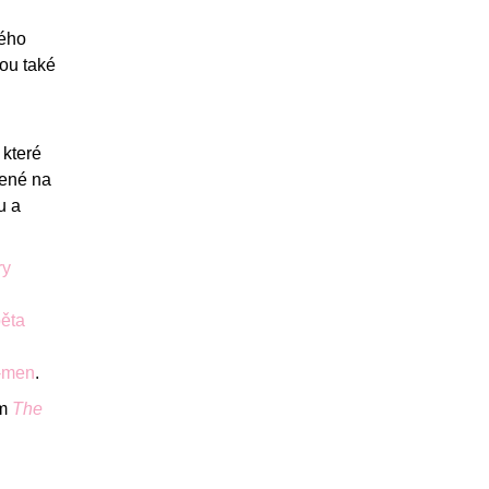
vého
hou také
 které
lené na
u a
ry
ěta
o-men
.
lm
The