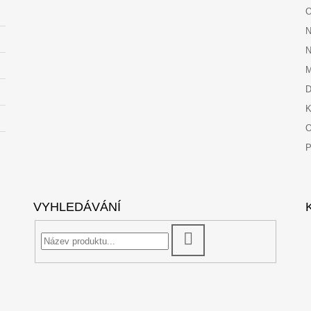
O
N
N
M
D
K
O
P
VYHLEDÁVÁNÍ
HLEDAT