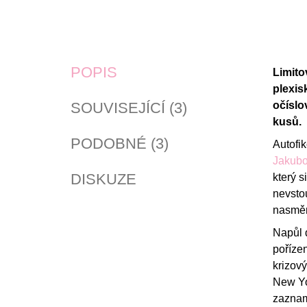
POPIS
Limito
plexis
SOUVISEJÍCÍ (3)
očíslo
kusů.
PODOBNÉ (3)
Autofik
Jakub
DISKUZE
který s
nevstou
nasměru
Napůl d
poříze
krizový
New Yo
zazname