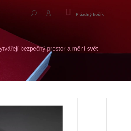
NÁKUPNÍ
HLEDAT
KOŠÍK
Prázdný košík
PŘIHLÁŠENÍ
tvářejí bezpečný prostor a mění svět
Následující
RA BARONOVÁ, DITA