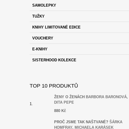
P
T
SAMOLEPKY
E
A
G
T
TUŽKY
O
Í
R
KNIHY LIMITOVANÉ EDICE
I
E
VOUCHERY
E-KNIHY
SISTERHOOD KOLEKCE
TOP 10 PRODUKTŮ
ŽENY O ŽENÁCH
BARBORA BARONOVÁ,
DITA PEPE
880 Kč
PROČ JSME TAK NAŠTVANÉ?
ŠÁRKA
HOMFRAY, MICHAELA KARÁSEK