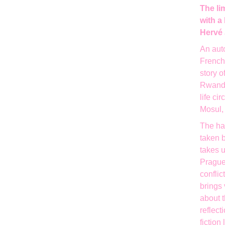
The li
with a
Hervé 
An auto
French
story o
Rwanda,
life ci
Mosul,
The hal
taken b
takes u
Prague
conflic
brings
about t
reflect
fiction