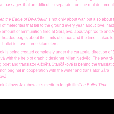
ive passages that are difficult to separate from the real documen
r, the Eagle of Diyarbakir
is not only about war, but also about 
of meteorites that fall to the ground every year, about love, har
e amount of ammunition fired at Sarajevo, about Aphrodite and 
n-headed eagle, about the limits of chaos and the time it takes fo
s bullet to travel three kilometers.
k is being created completely under the curatorial direction of
ová
with the help of
graphic designer
Milan Nedvěd
. The award-
g poet and translator
Alžběta Stančáková
is behind the translati
nch original in cooperation with the writer and translator
Sára
lová
.
ok
follows Jakubowicz's medium-length film
The Bullet Time
.