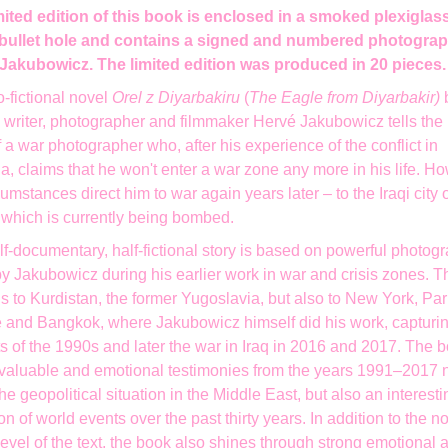
mited edition of this book is enclosed in a smoked plexiglas
 bullet hole and contains a signed and numbered photograp
Jakubowicz. The limited edition was produced in 20 pieces.
-fictional novel
Orel z Diyarbakiru
(
The Eagle from Diyarbakir)
 writer, photographer and filmmaker
Hervé Jakubowicz
tells th
f a war photographer who, after his experience of the conflict in
 claims that he won't enter a war zone any more in his life. Ho
rcumstances direct him to war again years later ­­– to the Iraqi city 
 which is currently being bombed.
f-documentary, half-fictional story is based on powerful photog
y Jakubowicz during his earlier work in war and crisis zones. T
s to Kurdistan, the former Yugoslavia, but also to New York, Par
 and Bangkok, where Jakubowicz himself did his work, capturin
ts of the 1990s and later the war in Iraq in 2016 and 2017. The 
 valuable and emotional testimonies from the years 1991–2017 n
he geopolitical situation in the Middle East, but also an interesti
ion of world events over the past thirty years. In addition to the n
 level of the text, the book also shines through strong emotional 