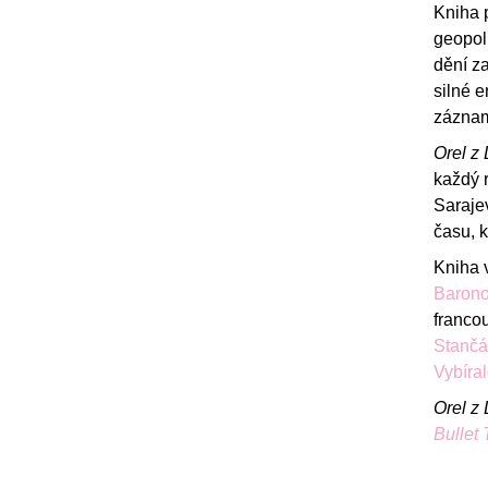
Kniha 
geopoli
dění za
silné 
záznamu
Orel z 
každý 
Sarajev
času, k
Kniha 
Baron
franco
Stančá
Vybíra
Orel z 
Bullet